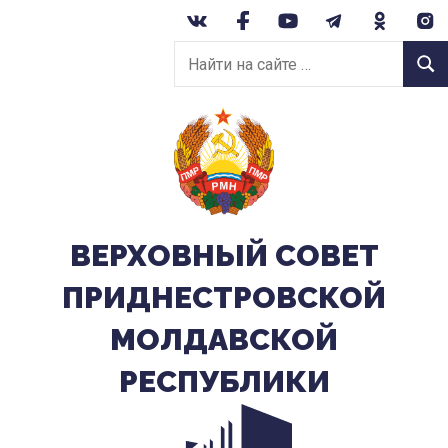
Перейти
к
Найти
содержанию
Найт
на
сайте:
ВЕРХОВНЫЙ CОВЕТ
ПРИДНЕСТРОВСКОЙ
МОЛДАВСКОЙ
РЕСПУБЛИКИ