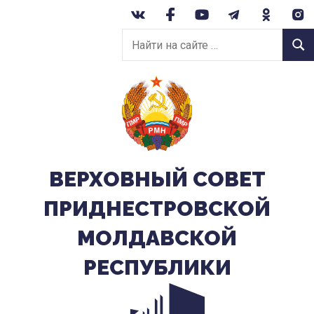
Перейти
к
Найти
содержанию
Найт
на
сайте:
ВЕРХОВНЫЙ CОВЕТ
ПРИДНЕСТРОВСКОЙ
МОЛДАВСКОЙ
РЕСПУБЛИКИ