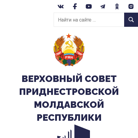
Перейти
к
Найти
содержанию
Найт
на
сайте:
ВЕРХОВНЫЙ CОВЕТ
ПРИДНЕСТРОВСКОЙ
МОЛДАВСКОЙ
РЕСПУБЛИКИ