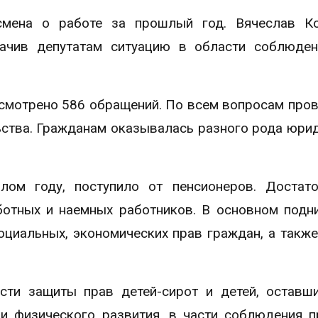
смена о работе за прошлый год. Вячеслав Ко
начив депутатам ситуацию в области соблюде
смотрено 586 обращений. По всем вопросам про
ьства. Гражданам оказывалась разного рода юри
ом году, поступило от пенсионеров. Достато
ботных и наемных работников. В основном под
циальных, экономических прав граждан, а также
ти защиты прав детей-сирот и детей, оставш
ми физического развития, в части соблюдения п