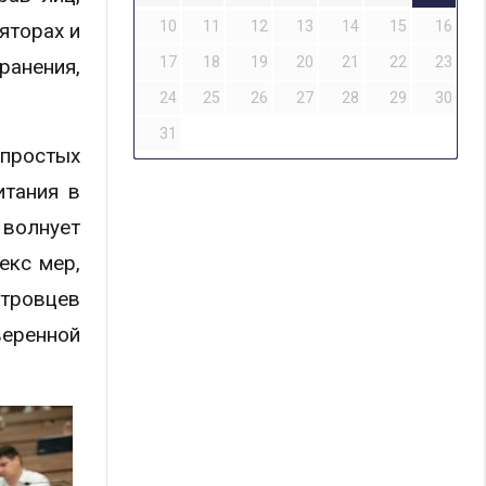
10
11
12
13
14
15
16
яторах и
17
18
19
20
21
22
23
анения,
24
25
26
27
28
29
30
31
епростых
итания в
волнует
екс мер,
тровцев
веренной