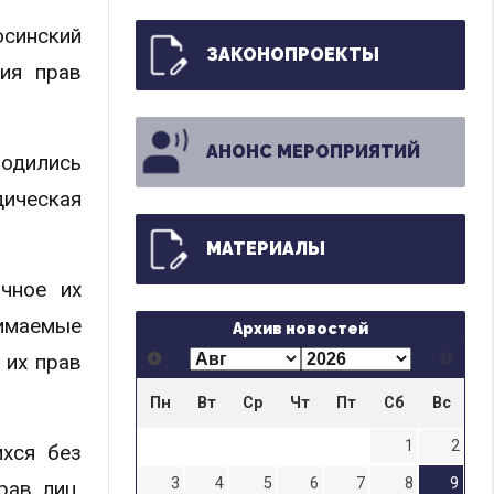
синский
ЗАКОНОПРОЕКТЫ
ния прав
АНОНС МЕРОПРИЯТИЙ
водились
дическая
МАТЕРИАЛЫ
чное их
нимаемые
Архив новостей
 их прав
Пн
Вт
Ср
Чт
Пт
Сб
Вс
1
2
ихся без
3
4
5
6
7
8
9
рав лиц,