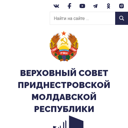
Перейти
к
Найти
содержанию
Найт
на
сайте:
ВЕРХОВНЫЙ CОВЕТ
ПРИДНЕСТРОВСКОЙ
МОЛДАВСКОЙ
РЕСПУБЛИКИ