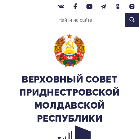
Перейти
к
Найти
содержанию
Найт
на
сайте:
ВЕРХОВНЫЙ CОВЕТ
ПРИДНЕСТРОВСКОЙ
МОЛДАВСКОЙ
РЕСПУБЛИКИ