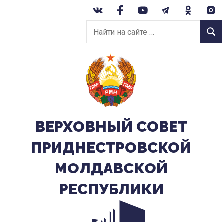
Перейти
к
Найти
содержанию
Найт
на
сайте:
ВЕРХОВНЫЙ CОВЕТ
ПРИДНЕСТРОВСКОЙ
МОЛДАВСКОЙ
РЕСПУБЛИКИ