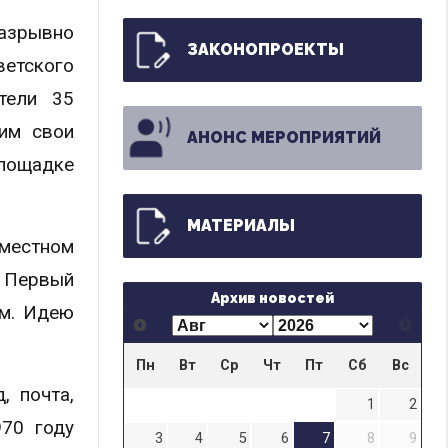
разрывно
ЗАКОНОПРОЕКТЫ
ветского
тели 35
 им свои
АНОНС МЕРОПРИЯТИЙ
лощадке
МАТЕРИАЛЫ
 местном
. Первый
Архив новостей
ом. Идею
Пн
Вт
Ср
Чт
Пт
Сб
Вс
, почта,
1
2
970 году
3
4
5
6
7
8
9