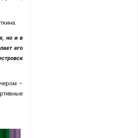
ткина.
, но и в
лает его
естровск
ечером –
ортивные