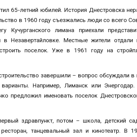
тил 65-летний юбилей. История Днестровска не
льство в 1960 году съезжались люди со всего Со
гу Кучурганского лимана приехали представи
и в Незавертайловке. Местные жители отдали
строить поселок. Уже в 1961 году на стройп
 строительство завершили – вопрос обсуждали в
 варианты. Например, Лиманск или Энергодар
нко предложил именовать поселок Днестровск
ервый здравпункт, потом – школа, детский сад
 ресторан, танцевальный зал и кинотеатр. В 1