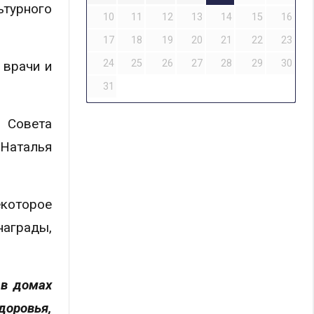
турного
10
11
12
13
14
15
16
17
18
19
20
21
22
23
24
25
26
27
28
29
30
 врачи и
31
о Совета
 Наталья
екоторое
награды,
 в домах
доровья,