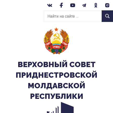
Перейти
к
Найти
содержанию
Найт
на
сайте:
ВЕРХОВНЫЙ CОВЕТ
ПРИДНЕСТРОВСКОЙ
МОЛДАВСКОЙ
РЕСПУБЛИКИ