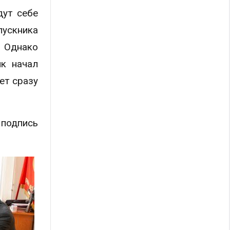
дут себе
пускника
. Однако
ик начал
ет сразу
 подпись