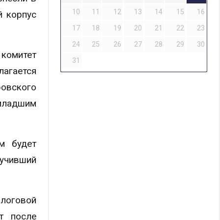
10
11
12
13
14
15
16
й корпус
17
18
19
20
21
22
23
24
25
26
27
28
29
30
комитет
31
лагается
овского
 младшим
м будет
лучивший
алоговой
т после