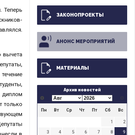
. Теперь
ЗАКОНОПРОЕКТЫ
скников-
авлялся.
АНОНС МЕРОПРИЯТИЙ
о вычета
путаты,
МАТЕРИАЛЫ
 течение
туденты,
Архив новостей
в диплом
т только
Пн
Вт
Ср
Чт
Пт
Сб
Вс
твующем
1
2
Депутаты
3
4
5
6
7
8
9
внесли в