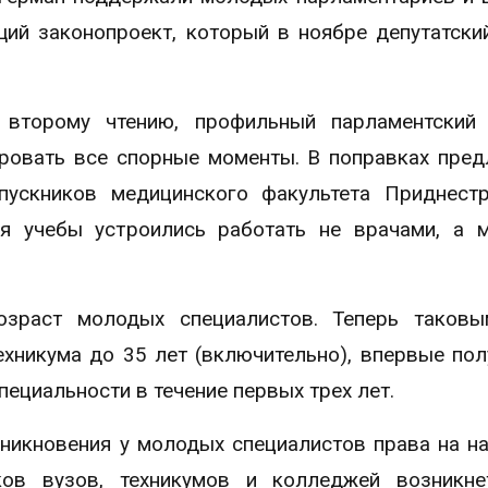
ий законопроект, который в ноябре депутатски
 второму чтению, профильный парламентский 
ровать все спорные моменты. В поправках пред
ускников медицинского факультета Приднестр
ия учебы устроились работать не врачами, а
озраст молодых специалистов. Теперь таковы
ехникума до 35 лет (включительно), впервые по
ециальности в течение первых трех лет.
никновения у молодых специалистов права на н
ков вузов, техникумов и колледжей возникне