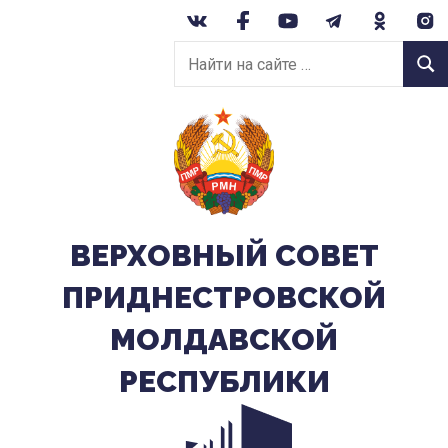
Перейти
к
Найти
содержанию
Найт
на
сайте:
ВЕРХОВНЫЙ CОВЕТ
ПРИДНЕСТРОВСКОЙ
МОЛДАВСКОЙ
РЕСПУБЛИКИ