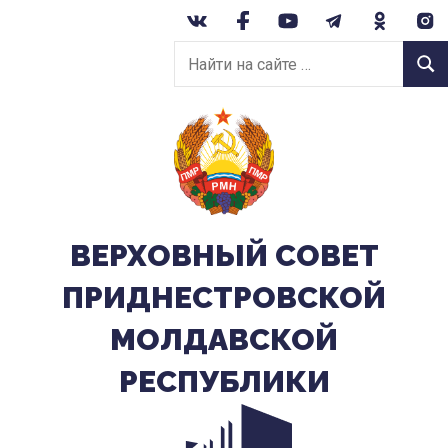
Перейти
к
Найти
содержанию
Найт
на
сайте:
ВЕРХОВНЫЙ CОВЕТ
ПРИДНЕСТРОВСКОЙ
МОЛДАВСКОЙ
РЕСПУБЛИКИ