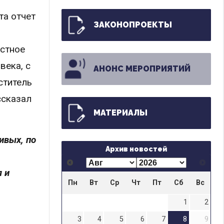
та отчет
ЗАКОНОПРОЕКТЫ
естное
века, с
АНОНС МЕРОПРИЯТИЙ
ститель
ссказал
МАТЕРИАЛЫ
ивых, по
Архив новостей
 и
Пн
Вт
Ср
Чт
Пт
Сб
Вс
1
2
3
4
5
6
7
8
9