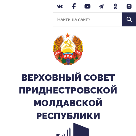
Перейти
к
Найти
содержанию
Найт
на
сайте:
ВЕРХОВНЫЙ CОВЕТ
ПРИДНЕСТРОВСКОЙ
МОЛДАВСКОЙ
РЕСПУБЛИКИ