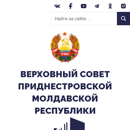
Перейти
к
Найти
содержанию
Найт
на
сайте:
ВЕРХОВНЫЙ CОВЕТ
ПРИДНЕСТРОВСКОЙ
МОЛДАВСКОЙ
РЕСПУБЛИКИ