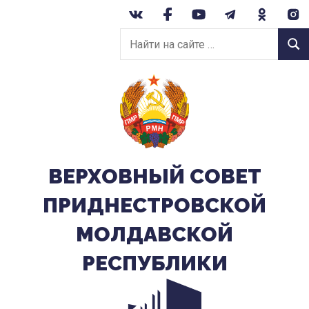
Перейти
к
Найти
содержанию
Найт
на
сайте:
ВЕРХОВНЫЙ CОВЕТ
ПРИДНЕСТРОВСКОЙ
МОЛДАВСКОЙ
РЕСПУБЛИКИ