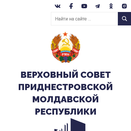
Перейти
к
Найти
содержанию
Найт
на
сайте:
ВЕРХОВНЫЙ CОВЕТ
ПРИДНЕСТРОВСКОЙ
МОЛДАВСКОЙ
РЕСПУБЛИКИ