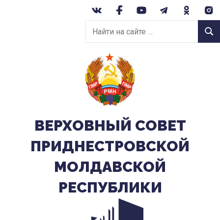
Перейти
к
Найти
содержанию
Найт
на
сайте:
ВЕРХОВНЫЙ CОВЕТ
ПРИДНЕСТРОВСКОЙ
МОЛДАВСКОЙ
РЕСПУБЛИКИ