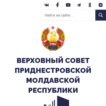
Перейти
к
Найти
содержанию
Найт
на
сайте:
ВЕРХОВНЫЙ CОВЕТ
ПРИДНЕСТРОВСКОЙ
МОЛДАВСКОЙ
РЕСПУБЛИКИ