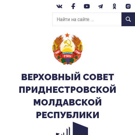
Перейти
к
Найти
содержанию
Найт
на
сайте:
ВЕРХОВНЫЙ CОВЕТ
ПРИДНЕСТРОВСКОЙ
МОЛДАВСКОЙ
РЕСПУБЛИКИ