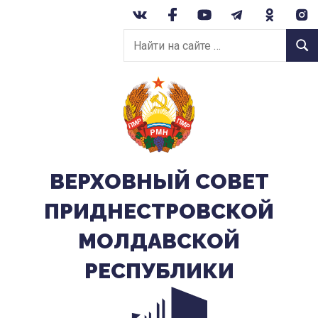
Перейти
к
Найти
содержанию
Найт
на
сайте:
ВЕРХОВНЫЙ CОВЕТ
ПРИДНЕСТРОВСКОЙ
МОЛДАВСКОЙ
РЕСПУБЛИКИ