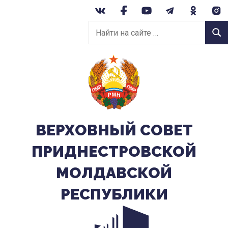
Перейти
к
Найти
содержанию
Найт
на
сайте:
ВЕРХОВНЫЙ CОВЕТ
ПРИДНЕСТРОВСКОЙ
МОЛДАВСКОЙ
РЕСПУБЛИКИ