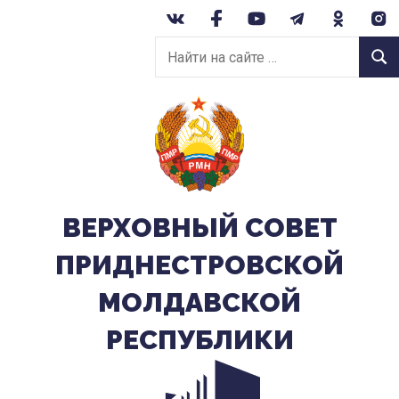
Перейти
к
Найти
содержанию
Найт
на
сайте:
ВЕРХОВНЫЙ CОВЕТ
ПРИДНЕСТРОВСКОЙ
МОЛДАВСКОЙ
РЕСПУБЛИКИ