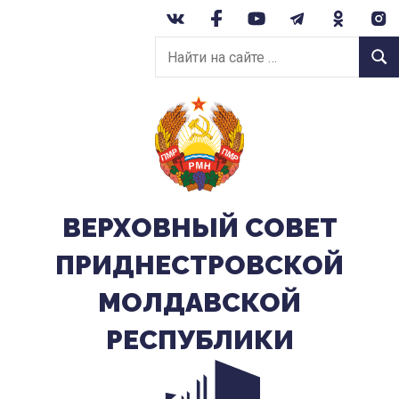
Перейти
к
Найти
содержанию
Найт
на
сайте:
ВЕРХОВНЫЙ CОВЕТ
ПРИДНЕСТРОВСКОЙ
МОЛДАВСКОЙ
РЕСПУБЛИКИ