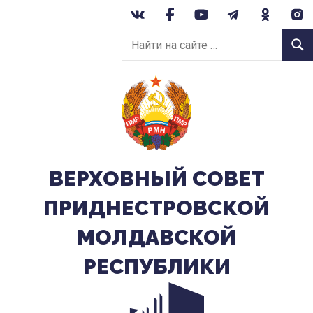
Перейти
к
Найти
содержанию
Найт
на
сайте:
ВЕРХОВНЫЙ CОВЕТ
ПРИДНЕСТРОВСКОЙ
МОЛДАВСКОЙ
РЕСПУБЛИКИ