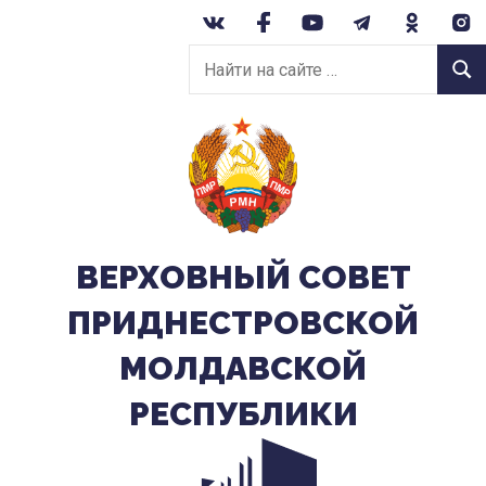
Перейти
к
Найти
содержанию
Найт
на
сайте:
ВЕРХОВНЫЙ CОВЕТ
ПРИДНЕСТРОВСКОЙ
МОЛДАВСКОЙ
РЕСПУБЛИКИ