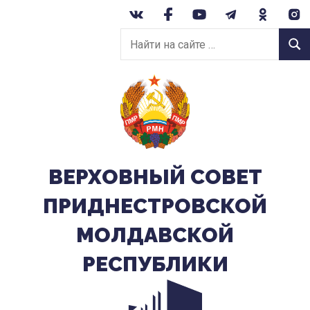
Перейти
к
Найти
содержанию
Найт
на
сайте:
ВЕРХОВНЫЙ CОВЕТ
ПРИДНЕСТРОВСКОЙ
МОЛДАВСКОЙ
РЕСПУБЛИКИ