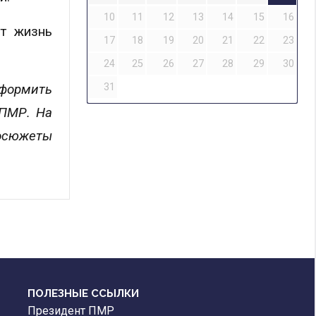
10
11
12
13
14
15
16
ют жизнь
17
18
19
20
21
22
23
24
25
26
27
28
29
30
оформить
31
 ПМР. На
еосюжеты
ПОЛЕЗНЫЕ ССЫЛКИ
Президент ПМР