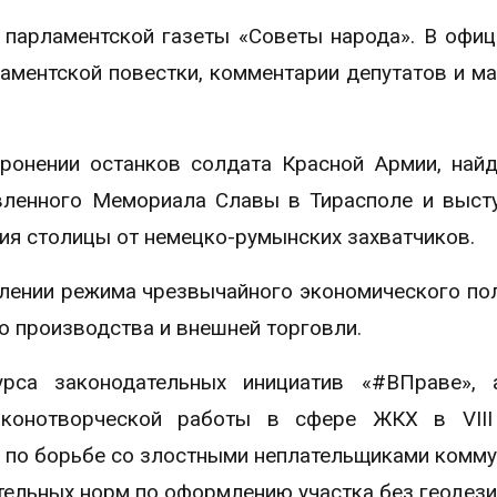
 парламентской газеты «Советы народа». В офи
аментской повестки, комментарии депутатов и м
оронении останков солдата Красной Армии, най
вленного Мемориала Славы в Тирасполе и выст
ия столицы от немецко-румынских захватчиков.
длении режима чрезвычайного экономического по
 производства и внешней торговли.
урса законодательных инициатив «#ВПраве», 
аконотворческой работы в сфере ЖКХ в VIII 
 по борьбе со злостными неплательщиками комм
тельных норм по оформлению участка без геодези