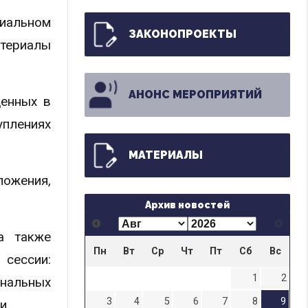
циальном
ЗАКОНОПРОЕКТЫ
атериалы
АНОНС МЕРОПРИЯТИЙ
денных в
уплениях
МАТЕРИАЛЫ
ложения,
Архив новостей
а также
Пн
Вт
Ср
Чт
Пт
Сб
Вс
сессии:
1
2
унальных
3
4
5
6
7
8
9
и.