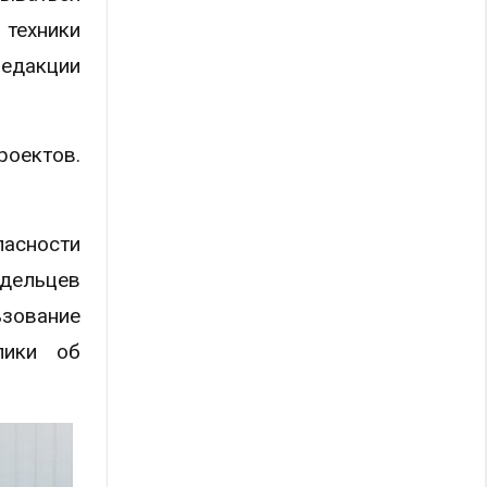
техники
редакции
роектов.
пасности
адельцев
ьзование
лики об