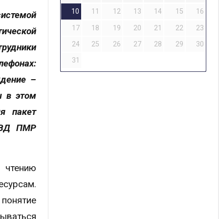
10
11
12
13
14
15
16
системой
17
18
19
20
21
22
23
тической
24
25
26
27
28
29
30
трудники
31
лефонах:
ждение –
ы в этом
яя пакет
 МВД ПМР
 чтению
есурсам.
понятие
ываться