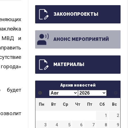
ЗАКОНОПРОЕКТЫ
меняющих
 наклейка
х МВД и
АНОНС МЕРОПРИЯТИЙ
править
сутствие
МАТЕРИАЛЫ
 города»
Архив новостей
ю будет
Пн
Вт
Ср
Чт
Пт
Сб
Вс
озволит
1
2
3
4
5
6
7
8
9