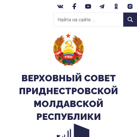
Перейти
к
Найти
содержанию
Найт
на
сайте:
ВЕРХОВНЫЙ CОВЕТ
ПРИДНЕСТРОВСКОЙ
МОЛДАВСКОЙ
РЕСПУБЛИКИ