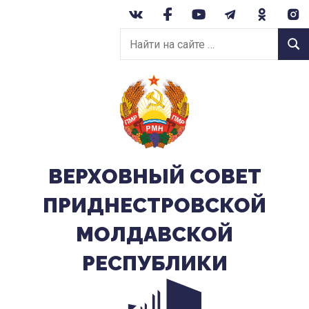
Перейти
к
Найти
содержанию
Найт
на
сайте:
ВЕРХОВНЫЙ CОВЕТ
ПРИДНЕСТРОВСКОЙ
МОЛДАВСКОЙ
РЕСПУБЛИКИ