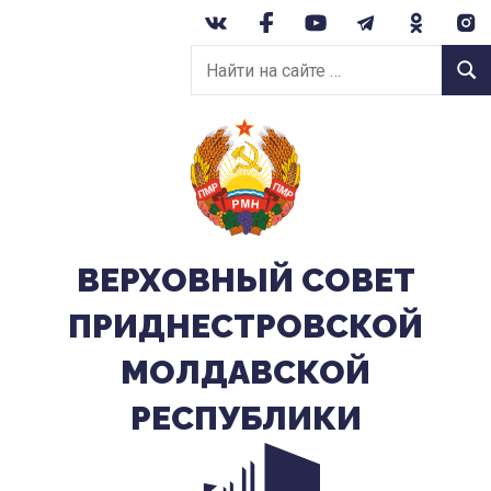
Перейти
к
Найти
содержанию
Найт
на
сайте:
ВЕРХОВНЫЙ CОВЕТ
ПРИДНЕСТРОВСКОЙ
МОЛДАВСКОЙ
РЕСПУБЛИКИ