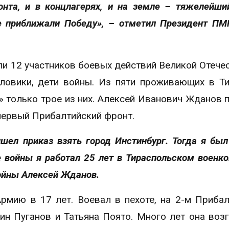
онта, и в концлагерях, и на земле – тяжелейши
се приближали Победу», – отметил Президент П
и 12 участников боевых действий Великой Отече
ловики, дети войны. Из пяти проживающих в Т
» только трое из них. Алексей Иванович Жданов 
первый Прибалтийский фронт.
шел приказ взять город Инстинбург. Тогда я был
е войны я работал 25 лет в Тираспольском военко
войны Алексей Жданов.
рмию в 17 лет. Воевал в пехоте, на 2-м Приба
ин Пуганов и Татьяна Поято. Много лет она воз