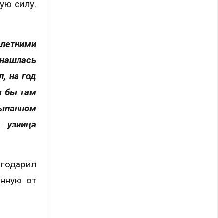
ую силу.
олетними
 нашлась
, на год
ы бы там
сыпанном
 узница
агодарил
енную от