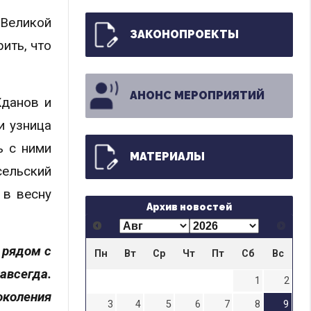
 Великой
ЗАКОНОПРОЕКТЫ
ить, что
АНОНС МЕРОПРИЯТИЙ
Жданов и
и узница
ь с ними
МАТЕРИАЛЫ
ельский
 в весну
Архив новостей
 рядом с
Пн
Вт
Ср
Чт
Пт
Сб
Вс
авсегда.
1
2
околения
3
4
5
6
7
8
9