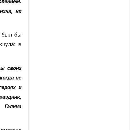
лением.
изни, ни
м был бы
кнула: в
бы своих
икогда не
героях и
раздник,
 Галина