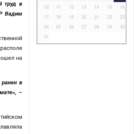
й труд в
10
11
12
13
14
15
16
МР Вадим
17
18
19
20
21
22
23
24
25
26
27
28
29
30
31
ственной
ирасполе
пошел на
 ранен в
мате», –
лтийском
главляла