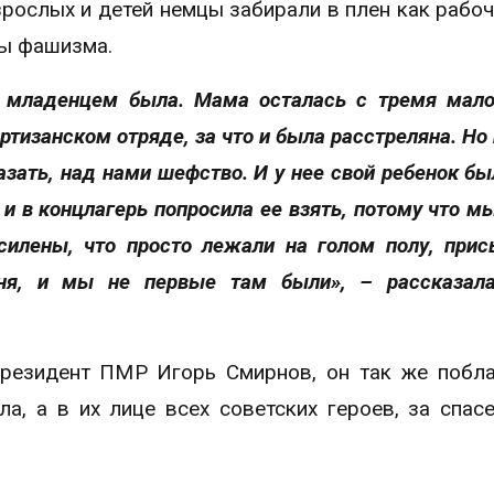
рослых и детей немцы забирали в плен как рабоч
сы фашизма.
я младенцем была. Мама осталась с тремя мал
артизанском отряде, за что и была расстреляна. Но
азать, над нами шефство. И у нее свой ребенок был
 и в концлагерь попросила ее взять, потому что м
силены, что просто лежали на голом полу, при
ня, и мы не первые там были», – рассказала
резидент ПМР Игорь Смирнов, он так же побл
а, а в их лице всех советских героев, за спас