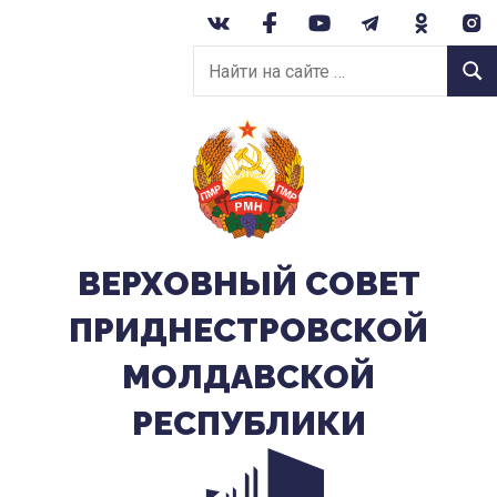
Перейти
к
Найти
содержанию
Найт
на
сайте:
ВЕРХОВНЫЙ CОВЕТ
ПРИДНЕСТРОВСКОЙ
МОЛДАВСКОЙ
РЕСПУБЛИКИ