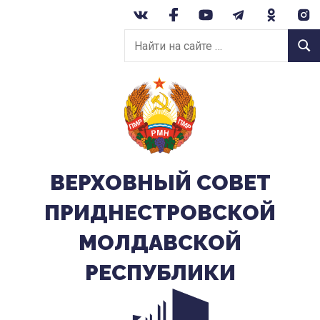
Перейти
к
Найти
содержанию
Найт
на
сайте:
ВЕРХОВНЫЙ CОВЕТ
ПРИДНЕСТРОВСКОЙ
МОЛДАВСКОЙ
РЕСПУБЛИКИ