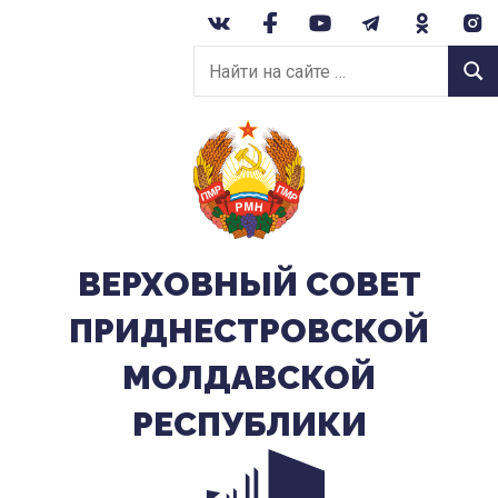
Перейти
к
Найти
содержанию
Найт
на
сайте:
ВЕРХОВНЫЙ CОВЕТ
ПРИДНЕСТРОВСКОЙ
МОЛДАВСКОЙ
РЕСПУБЛИКИ