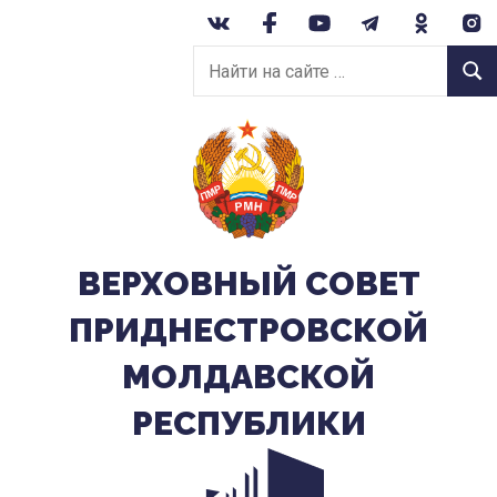
Перейти
к
Найти
содержанию
Найт
на
сайте:
ВЕРХОВНЫЙ CОВЕТ
ПРИДНЕСТРОВСКОЙ
МОЛДАВСКОЙ
РЕСПУБЛИКИ