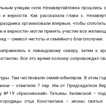
альным улицам села Незавертайловка прошлись 
 и верности. Как рассказала глава с. Незавер
раздника организовали впервые, чтобы сплотить
и и верности» могли принять участие все желающ
ряд – символ чистоты и семейного благополучия.
направились к лавандовому скверу, затем к хр
онстантин. Все это время колонну сопровождал с
уры. Там чествовали семей-юбиляров. В этом год
изни – отметили 7 пар. Им от Председателя Ве
гу №19 «Краснянский» Татьяны Залевской – под
огородицы отца Константина – иконы святых 