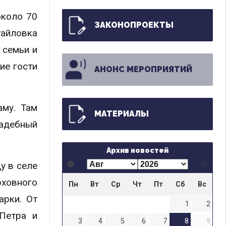
около 70
ЗАКОНОПРОЕКТЫ
тайловка
 семьи и
ие гости
АНОНС МЕРОПРИЯТИЙ
аму. Там
МАТЕРИАЛЫ
вадебный
Архив новостей
у в селе
рховного
Пн
Вт
Ср
Чт
Пт
Сб
Вс
арки. От
1
2
Петра и
3
4
5
6
7
8
9