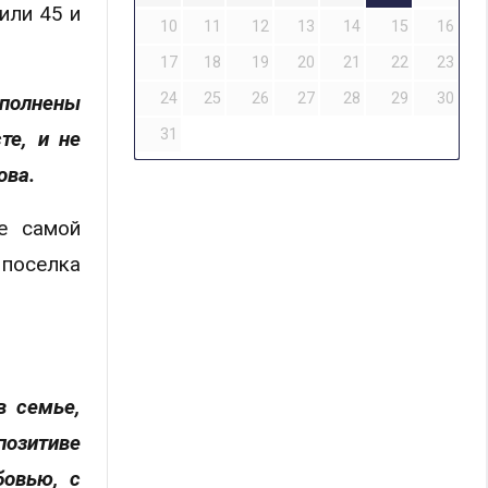
или 45 и
10
11
12
13
14
15
16
17
18
19
20
21
22
23
24
25
26
27
28
29
30
аполнены
31
те, и не
ова.
е самой
 поселка
в семье,
позитиве
бовью, с