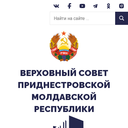
Перейти
к
Найти
содержанию
Найт
на
сайте:
ВЕРХОВНЫЙ CОВЕТ
ПРИДНЕСТРОВСКОЙ
МОЛДАВСКОЙ
РЕСПУБЛИКИ