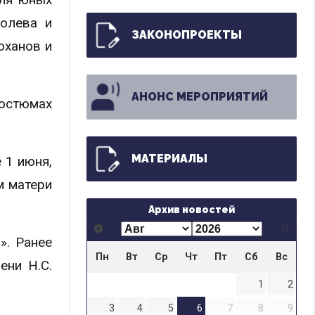
болева и
ЗАКОНОПРОЕКТЫ
юханов и
АНОНС МЕРОПРИЯТИЙ
костюмах
МАТЕРИАЛЫ
 1 июня,
м матери
Архив новостей
». Ранее
Пн
Вт
Ср
Чт
Пт
Сб
Вс
ени Н.С.
1
2
3
4
5
6
7
8
9