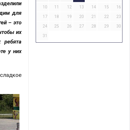
азделили
10
11
12
13
14
15
16
одим для
17
18
19
20
21
22
23
ей – это
24
25
26
27
28
29
30
чтобы их
31
: ребята
те у них
 сладкое