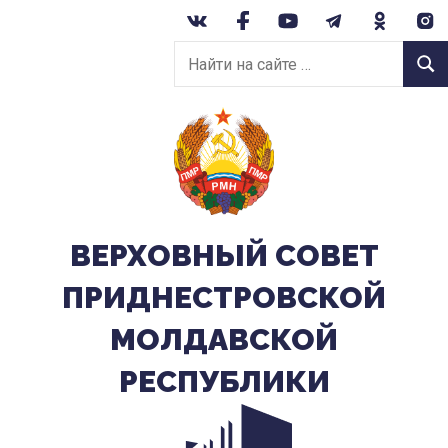
Перейти
к
Найти
содержанию
Найт
на
сайте:
ВЕРХОВНЫЙ CОВЕТ
ПРИДНЕСТРОВСКОЙ
МОЛДАВСКОЙ
РЕСПУБЛИКИ