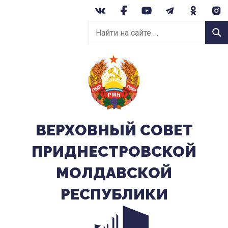
Перейти
к
Найти
содержанию
Найт
на
сайте:
ВЕРХОВНЫЙ CОВЕТ
ПРИДНЕСТРОВСКОЙ
МОЛДАВСКОЙ
РЕСПУБЛИКИ