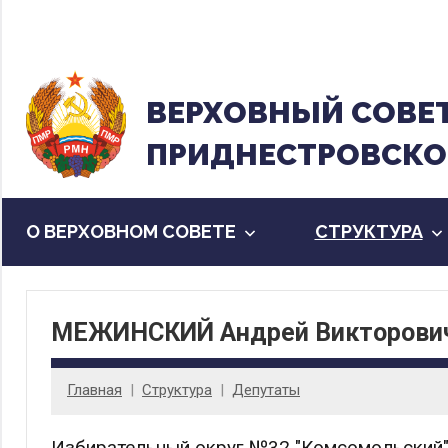
Перейти
к
содержанию
ВЕРХОВНЫЙ CОВЕ
ПРИДНЕСТРОВСКО
О ВЕРХОВНОМ СОВЕТЕ
CТРУКТУРА
МЕЖИНСКИЙ Андрей Викторови
Главная
Cтруктура
Депутаты
Избирательный округ №32 "Комсомольский",