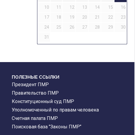
10
11
12
13
14
15
16
17
18
19
20
21
22
23
24
25
26
27
28
29
30
31
ПОЛЕЗНЫЕ ССЫЛКИ
Президент ПМР
Правительство ПМР
Конституционный суд ПМР
Уполномоченный по правам человека
Счетная палата ПМР
Поисковая база "Законы ПМР"