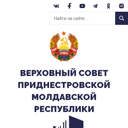
Перейти
к
Найти
содержанию
Найт
на
сайте:
ВЕРХОВНЫЙ CОВЕТ
ПРИДНЕСТРОВСКОЙ
МОЛДАВСКОЙ
РЕСПУБЛИКИ