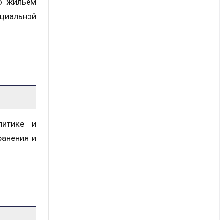
ю жильем
оциальной
литике и
ранения и