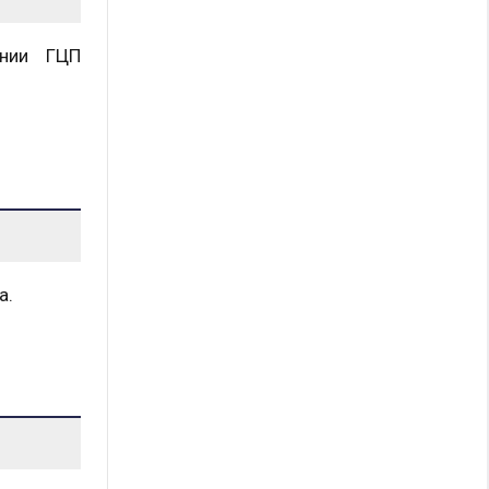
ении ГЦП
а.