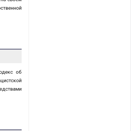
ственной
одекс об
ацистской
редствами