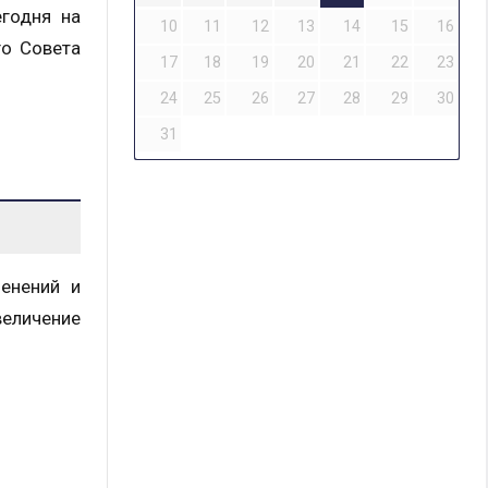
егодня на
10
11
12
13
14
15
16
го Совета
17
18
19
20
21
22
23
24
25
26
27
28
29
30
31
енений и
величение