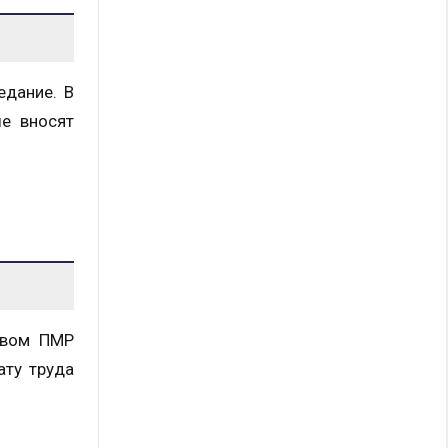
едание. В
е вносят
твом ПМР
ату труда