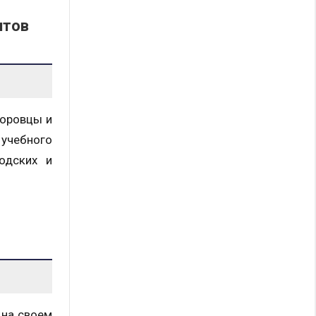
нтов
воровцы и
 учебного
одских и
 на своем