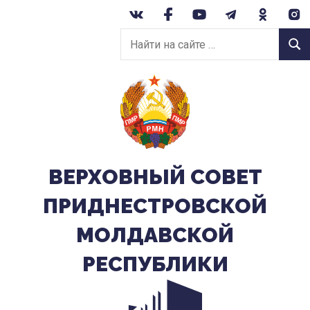
Перейти
к
Найти
содержанию
Найт
на
сайте:
ВЕРХОВНЫЙ CОВЕТ
ПРИДНЕСТРОВСКОЙ
МОЛДАВСКОЙ
РЕСПУБЛИКИ