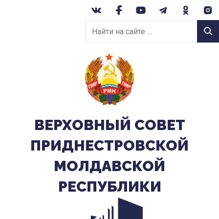
Перейти
к
Найти
содержанию
Найт
на
сайте:
ВЕРХОВНЫЙ CОВЕТ
ПРИДНЕСТРОВСКОЙ
МОЛДАВСКОЙ
РЕСПУБЛИКИ