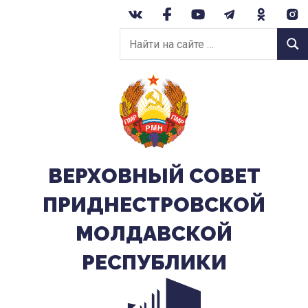
Перейти
к
Найти
содержанию
Найт
на
сайте:
ВЕРХОВНЫЙ CОВЕТ
ПРИДНЕСТРОВСКОЙ
МОЛДАВСКОЙ
РЕСПУБЛИКИ