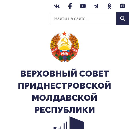
Перейти
к
Найти
содержанию
Найт
на
сайте:
ВЕРХОВНЫЙ CОВЕТ
ПРИДНЕСТРОВСКОЙ
МОЛДАВСКОЙ
РЕСПУБЛИКИ